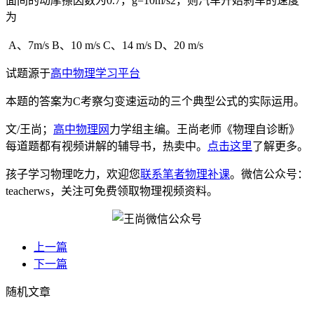
面间的动摩擦因数为0.7，g=10m/s2，则汽车开始刹车的速度
为
A、7m/s B、10 m/s C、14 m/s D、20 m/s
试题源于
高中物理学习平台
本题的答案为C考察匀变速运动的三个典型公式的实际运用。
文/王尚；
高中物理网
力学组主编。王尚老师《物理自诊断》
每道题都有视频讲解的辅导书，热卖中。
点击这里
了解更多。
孩子学习物理吃力，欢迎您
联系笔者物理补课
。微信公众号：
teacherws，关注可免费领取物理视频资料。
上一篇
下一篇
随机文章