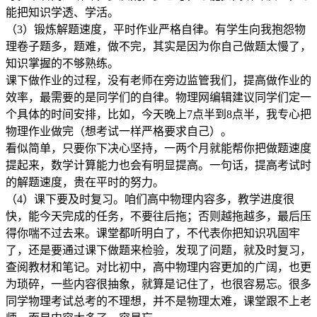
能把知识学透、学活。
（3）锻炼解题速度，平时作业严格自律。有学生向我抱怨物
理卷子题多，题难，做不完，其实是因为你自己做题太慢了，
知识掌握的不够熟练。
课下做作业的过程，没有老师在旁边监管我们，提高做作业的
效率，最需要的是同学们的自律。物理网编辑建议同学们定一
个具体的时间安排，比如，今天晚上7点半到8点半，我专心把
物理作业做完（想考试一样严格要求自己）。
看似简单，只要你下决心坚持，一两个月就能帮你把做题速度
提起来，数学计算能力也会有明显提高。一句话，提高考试时
的解题速度，贵在平时的努力。
（4）课下要及时复习。咱们高中物理内容多，教学进度很
快，能今天完成的任务，不要往后拖；否则越拖越多，最后压
得你喘不过去来。课堂都听明白了，不代表你把知识巩固牢
了，还是要通过课下做题来检验，发现了问题，就及时复习，
查阅教材和笔记。对比初中，高中物理内容更加的广阔，也更
为琐碎，一些内容很抽象，就算是记住了，也很容易忘。很多
同学物理考试总考的不理想，并不是物理太难，课堂跟不上老