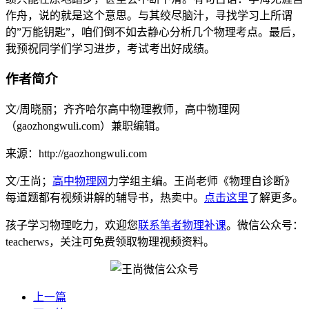
作舟，说的就是这个意思。与其绞尽脑汁，寻找学习上所谓
的”万能钥匙”，咱们倒不如去静心分析几个物理考点。最后，
我预祝同学们学习进步，考试考出好成绩。
作者简介
文/周晓丽；齐齐哈尔高中物理教师，高中物理网
（gaozhongwuli.com）兼职编辑。
来源：http://gaozhongwuli.com
文/王尚；
高中物理网
力学组主编。王尚老师《物理自诊断》
每道题都有视频讲解的辅导书，热卖中。
点击这里
了解更多。
孩子学习物理吃力，欢迎您
联系笔者物理补课
。微信公众号：
teacherws，关注可免费领取物理视频资料。
上一篇