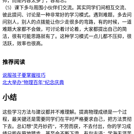
师，而是内容太多了，容易忘。
（5）课下多与周围小伙伴们交流。其实同学们间相互交流、
彼此提问、讨论是一种非常好的学习模式。遇到难题，多去问
问别人，别人的点拨能让你少走很多的弯路，有的时候，一道
难题大家都不会做，可讨论着讨论着，大家都提出自己的简
洁，很有可能思路就有了。这种学习模式一点儿都不压抑，很
活跃，效率也很高。
推荐阅读
说服孩子要掌握技巧
北大举办”物理百年”纪念庆典
小结
这些学习方法与建议都并不难理解。提高物理成绩是一个过
程，最关键还是需要同学们在平时严格要求自己，把方法贯彻
下去。总幻想”灵丹妙药”，不劳而获，不去付出，你的学习成
绩只能在原地踏步，甚至会不断下滑。有句古语：学海无涯苦