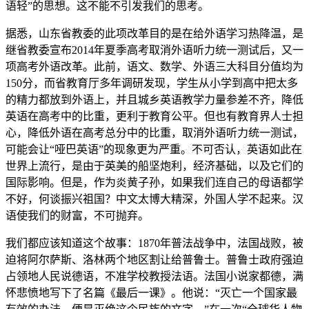
语轻”的思想。这不能不引发我们的思考。
据悉，山东省教委的此项改革目的是在给外语学习热降温，是
继省教委宣布2014年夏季高考取消外语听力统一测试后，又一
项高考外语改革。此前，语文、数学、外语三大科目分值均为
150分，而省教育厅多年调研发现，学生从小学到高中把太多
的精力都放到外语上，并且城乡英语教学力量参差不齐，降低
英语在高考中的比重，更利于教育公平。但也有教育界人士担
心，降低外语在高考总分中的比重，取消外语听力统一测试，
可能会让“哑巴英语”的现象更为严重。不可否认，英语如此在
世界上流行，是由于英美的船坚炮利，经济基础，以及它们的
国际影响。但是，作为炎黄子孙，如果我们连自己的母语都学
不好，何谈振兴祖国？中文太博大精深，外国人学不起来。汉
语使我们的财富，不可抛弃。
我们都应该知道这个故事：1870年普法战争中，法国战败，被
迫将阿尔萨斯、洛林两个地区割让给普鲁士。普鲁士政府强迫
占领地人民说德语，不准学校教授法语。法国小说家都德，满
怀悲愤地写下了名篇《最后一课》。他说：“灭亡一个国家最