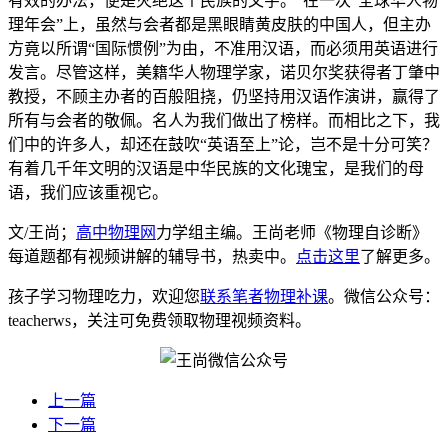
有效的办法，便是灭绝这个民族的文字。”在一次“全球华人物
理年会”上，虽然与会者都是黑眼睛黄皮肤的中国人，但主办
方竟以所谓“国际惯例”为由，不准用汉语，而必须用英语进行
发言。尽管这样，美籍华人物理学家，诺贝尔奖获得者丁肇中
教授，不顾主办者的百般阻挠，仍坚持用汉语作演讲，赢得了
所有与会者的敬佩。名人为我们做出了榜样。而相比之下，我
们中的许多人，却还在鼓吹“英语至上”论，岂不是十分可笑？
有着几千年文明的汉语是中华民族的文化瑰宝，是我们的母
语，我们应该重视它。
文/王尚；
高中物理网
力学组主编。王尚老师《物理自诊断》
每道题都有视频讲解的辅导书，热卖中。
点击这里
了解更多。
孩子学习物理吃力，欢迎您
联系笔者物理补课
。微信公众号：
teacherws，关注可免费领取物理视频资料。
上一篇
下一篇