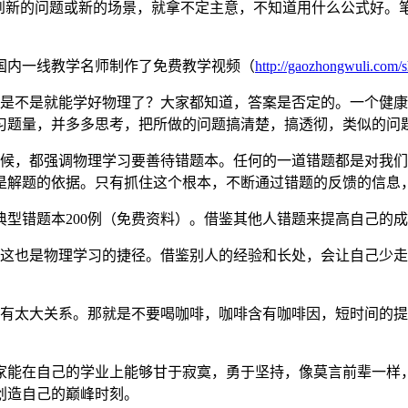
遇到新的问题或新的场景，就拿不定主意，不知道用什么公式好。
国内一线教学名师制作了免费教学视频（
http://gaozhongwuli.com/s
了是不是就能学好物理了？大家都知道，答案是否定的。一个健
习题量，并多多思考，把所做的问题搞清楚，搞透彻，类似的问
时候，都强调物理学习要善待错题本。任何的一道错题都是对我
是解题的依据。只有抓住这个根本，不断通过错题的反馈的信息
典型错题本200例（免费资料）。借鉴其他人错题来提高自己的
，这也是物理学习的捷径。借鉴别人的经验和长处，会让自己少
没有太大关系。那就是不要喝咖啡，咖啡含有咖啡因，短时间的
家能在自己的学业上能够甘于寂寞，勇于坚持，像莫言前辈一样
创造自己的巅峰时刻。