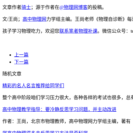
文章作者
骑士
；源于作者在
@物理网博客
的投稿。
文/王尚；
高中物理网
力学组主编。王尚老师《物理自诊断》每
孩子学习物理吃力，欢迎您
联系笔者物理补课
。微信公众号：t
上一篇
下一篇
随机文章
精彩的名人名言推荐给同学们
整个高中阶段咱们学习压力很大，各种各样的考试也很多，总有发
高中物理教学指导：要冷静反思学习问题，并主动改进
作者：王尚，北京市物理教师，高中物理网力学组主编，著有《