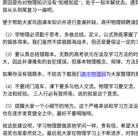
原因是你对物理知识没有“知根知底”，处于一知半解状态。
容从头到尾复习一遍吧。
便于帮助大家巩固课本知识并进行查漏补缺，高中物理网聘请
（2）学物理必须勤于思考，多做总结。定义，公式熟练掌握
的锻炼得来。我们虽然不提倡题海战术，但还是要保证一定的
（3）要认真总结错题本。无数的高考状元在谈及学习方法的
大，因此补课难免的会犯错误。但基本物理概念、规律、方法
如果你没有错题本，不妨去下载我们
高中物理网
为大家整理的
（4）不要闭门造车，课下要多与他人交流。物理学习要交流
方法和经验。 三人行必有我师焉，说的就是这个意思。
（5）提醒大家一个小细节的地方。这个严格来说和学习方法
也在逐步发育健全之中，最好不要喝咖啡。
就这些建议吧，学习物理跟做其他学问一样，贵有恒，希望大
诺奖也是泰然处之。最后祝大家在物理学习上不断进步，时刻