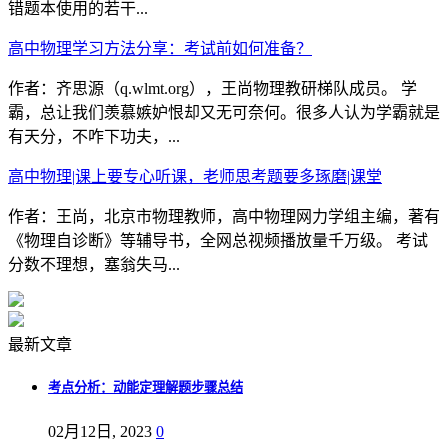
错题本使用的若干...
高中物理学习方法分享：考试前如何准备？
作者：齐思源（q.wlmt.org），王尚物理教研梯队成员。 学
霸，总让我们羡慕嫉妒恨却又无可奈何。很多人认为学霸就是
有天分，不咋下功夫，...
高中物理|课上要专心听课，老师思考题要多琢磨|课堂
作者：王尚，北京市物理教师，高中物理网力学组主编，著有
《物理自诊断》等辅导书，全网总视频播放量千万级。 考试
分数不理想，塞翁失马...
最新文章
考点分析：动能定理解题步骤总结
02月12日, 2023
0