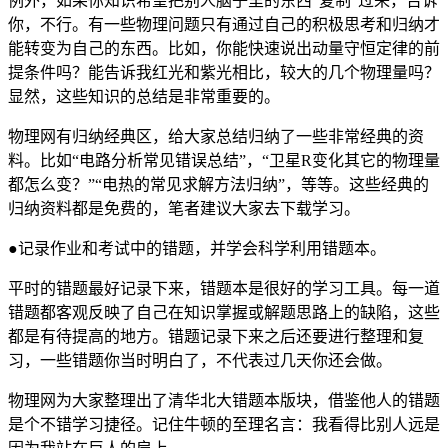
例外，如果你知识希望把别人脑子里的东西“复制”过来，告诉
你，不行。有一些物理问题只有通过自己的积极思考和归纳才
能转变为自己的东西。比如，你能快速说出动量守恒定律的前
提条件吗？能告诉我红光和紫光相比，较大的几个物理量吗？
显然，这些知识的总结是非常重要的。
物理网有归纳经典区，给大家总结归纳了一些非常经典的资
料。比如“电路分析常见错误总结”，“卫星R变化其它的物理量
都怎么变？”“电热的常见求解方法归纳”，等等。这些经典的
归纳资料都是免费的，笔者建议大家去下载学习。
●记录作业和考试中的错题，并学会科学利用错题本。
平时的错题最好记录下来，错题本是很好的学习工具。每一道
错题都客观反映了自己在知识掌握或解题思路上的缺陷，这些
都是有待提高的地方。错题记录下来之后还要进行整理和复
习，一些错题你当时明白了，不代表过几天你还会做。
物理网为大家整理出了清华北大错题本版块，借鉴他人的错题
是个不错学习捷径。记住牛顿的至理名言：我看得比别人远是