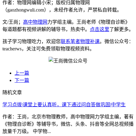
作者：物理网编辑小宋；版权归属物理网
（gaozhongwuli.com），未经作者允许，严禁私自转载。
文/王尚；
高中物理网
力学组主编。王尚老师《物理自诊断》
每道题都有视频讲解的辅导书，热卖中。
点击这里
了解更多。
孩子学习物理吃力，欢迎您
联系笔者物理补课
。微信公众号：
teacherws，关注可免费领取物理视频资料。
上一篇
下一篇
随机文章
学习点拨|课堂上要认真听，课下通过问自答做巩固|中学生
作者：王尚，北京市物理教师，高中物理网力学组主编，著有
《物理自诊断》等辅导书，微信、头条、抖音等全网总视频播
放量千万级。 中学物...