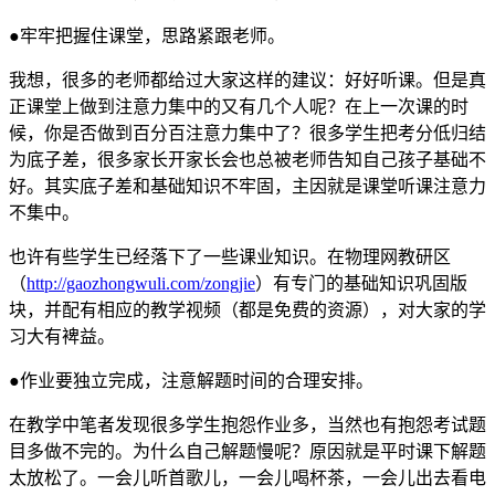
●牢牢把握住课堂，思路紧跟老师。
我想，很多的老师都给过大家这样的建议：好好听课。但是真
正课堂上做到注意力集中的又有几个人呢？在上一次课的时
候，你是否做到百分百注意力集中了？很多学生把考分低归结
为底子差，很多家长开家长会也总被老师告知自己孩子基础不
好。其实底子差和基础知识不牢固，主因就是课堂听课注意力
不集中。
也许有些学生已经落下了一些课业知识。在物理网教研区
（
http://gaozhongwuli.com/zongjie
）有专门的基础知识巩固版
块，并配有相应的教学视频（都是免费的资源），对大家的学
习大有裨益。
●作业要独立完成，注意解题时间的合理安排。
在教学中笔者发现很多学生抱怨作业多，当然也有抱怨考试题
目多做不完的。为什么自己解题慢呢？原因就是平时课下解题
太放松了。一会儿听首歌儿，一会儿喝杯茶，一会儿出去看电