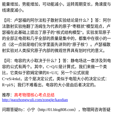
能量增加，势能增加，可动能减小，运转周期变长，角速度与
线速度减小。
【问：卢瑟福的阿尔法粒子散射实验结论是什么？】答：阿尔
法散射实验拖翻了汤姆生为代表的原子“枣糕状”模型观点，卢
瑟福在此基础上提出了原子的“核式结构模型”。实验发现原子
的全部正电荷和几乎全部的质量是集中的，都集中在很小的一
点（这一点就是咱们化学里面先讲到的“原子核”）。卢瑟福散
射实验对人类探究原子内部的微观世界具有划时代的意义。
【问：电容的大小取决于什么？】答：静电场这一章涉及到电
容的公式有两个。其中，C=Q/U是计算式，我们来做一个类
比，它类似于欧姆定律的R=U/I；另一个公式就是
C=eS/4πkd，这个是决定公式，类似于电阻大小的决定公式：
R=ρl/S；我们不难看出，电容的大小是由后者决定的。
推荐：
高考物理核心考点总结
http://gaozhongwuli.com/zongjie/kaodian
问题答疑By：小宁（http://01.blog808.com），物理网咨询答疑