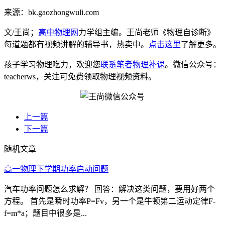
来源：bk.gaozhongwuli.com
文/王尚；
高中物理网
力学组主编。王尚老师《物理自诊断》
每道题都有视频讲解的辅导书，热卖中。
点击这里
了解更多。
孩子学习物理吃力，欢迎您
联系笔者物理补课
。微信公众号：
teacherws，关注可免费领取物理视频资料。
上一篇
下一篇
随机文章
高一物理下学期功率启动问题
汽车功率问题怎么求解？ 回答：解决这类问题，要用好两个
方程。 首先是瞬时功率P=Fv，另一个是牛顿第二运动定律F-
f=m*a；题目中很多是...