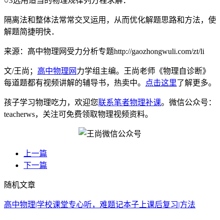
○3选用适当的物理规律列方程求解．
隔离法和整体法常常交叉运用，从而优化解题思路和方法，使
解题简捷明快．
来源：高中物理网受力分析专题http://gaozhongwuli.com/zt/li
文/王尚；
高中物理网
力学组主编。王尚老师《物理自诊断》
每道题都有视频讲解的辅导书，热卖中。
点击这里
了解更多。
孩子学习物理吃力，欢迎您
联系笔者物理补课
。微信公众号：
teacherws，关注可免费领取物理视频资料。
上一篇
下一篇
随机文章
高中物理|学校课堂专心听，难题记本子上课后复习|方法