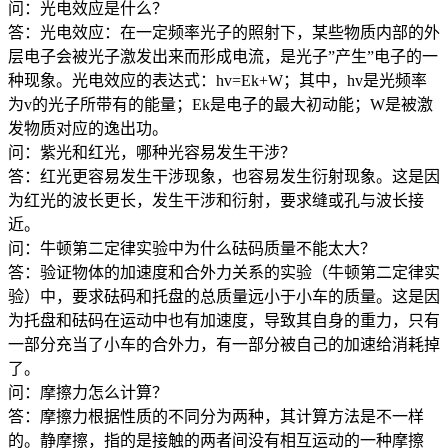
问：光电效应是什么？
答：光电效应：在一定频率光子的照射下，某些物质内部的外
层电子会被光子激发出来而形成电流，是光子”产生”电子的一
种现象。光电效应的表达式：hv=Ek+W；其中，hv是光频率
为v的光子所带有的能量；Ek是电子的最大初动能；W是被激
发物质对应的逸出功。
问：紫光和红光，哪种光容易发生干涉？
答：红光更容易发生干涉现象，也容易发生衍射现象。这是因
为红光的波长更长，发生干涉和衍射，要求缝或孔与波长接
近。
问：牛顿第二定律实验中为什么砝码质量不能太大？
答：验证物体的加速度和合外力关系的实验（牛顿第二定律实
验）中，要求砝码和托盘的总质量远小于小车的质量。这是因
为托盘和砝码在运动中也有加速度，导致其自身的重力，只有
一部分充当了小车的合外力，有一部分被自己的加速给消耗掉
了。
问：摩擦力怎么计算？
答：摩擦力根据性质的不同分为两种，其计算方法是不一样
的。静摩擦，指的是接触的两者间没有相互运动的一种摩擦