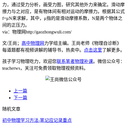
力，通过受力分析，画受力图，研究其他外力来确定。滑动摩
擦力与之对应，是有物体间有相对运动的摩擦力。根据其公式
f=μN来求解，其中，μ指的是滑动摩擦系数，N是两个物体之
间的正压力。
via：物理网http://gaozhongwuli.com/
文/王尚；
高中物理网
力学组主编。王尚老师《物理自诊断》
每道题都有视频讲解的辅导书，热卖中。
点击这里
了解更多。
孩子学习物理吃力，欢迎您
联系笔者物理补课
。微信公众号：
teacherws，关注可免费领取物理视频资料。
上一篇
下一篇
随机文章
初中物理学习方法-笔记应记录重点