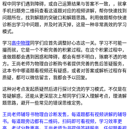
程中同学们遇到障碍，或自己运算结果与答案不一致，，就拿
手机扫题旁二维码查看这道题对应的视频讲解，帮你快速找到
问题所在，找到解题的突破口和解题思路。利用做题帮你快速
诊断出学习中问题，并及时消灭掉，这是一种非常高效的学习
模式。
学习
高中物理
同学们应首先调整好心态这一关。学习不可能一
撮而就，它是一个不断完善的积累过程。在这个积累过程中，
谁做题都会遇到困惑和障碍，都会有想不明白，琢磨不透的地
方。王尚老师为物理自诊断购书者提供完善的售后答疑服务，
这本书中哪道题看视频还有疑惑，或者对答案或解析过程存有
质疑，都可以微信留言，我都会予以回复。
这种对考点发起质疑然后进行探讨交流的学习模式，不仅是在
答疑解惑，还能从更深层次上帮同学们深入理解考点，理清解
题思路，避开一些常见的错误思维定势。
王尚老师辅导书物理自诊断发售，每道题都有视频讲解的辅导
书。每道题旁边都有二维码，扫码即可看视频，学习效率更
高，考试分数更高。王尚老师为书提供答疑服务，任何题看视