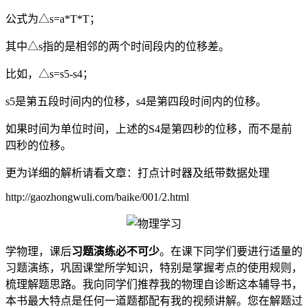
公式为△s=a*T*T；
其中△s指的是相邻的两个时间段内的位移差。
比如，△s=s5-s4；
s5是第五段时间内的位移，s4是第四段时间内的位移。
如果时间为单位时间，上述的S4是第四秒的位移，而不是前
四秒的位移。
更为详细的解析请看文章：打点计时器及纸带数据处理
http://gaozhongwuli.com/baike/001/2.html
学物理，课后
习题演练必不可少
。在课下同学们要进行适量的
习题演练，巩固课堂所学知识，特别是掌握考点的使用规则，
梳理解题思路。我向同学们推荐我的物理自诊断这本辅导书，
本书最大特点是任何一道题都配有我的视频讲解。您在解题过