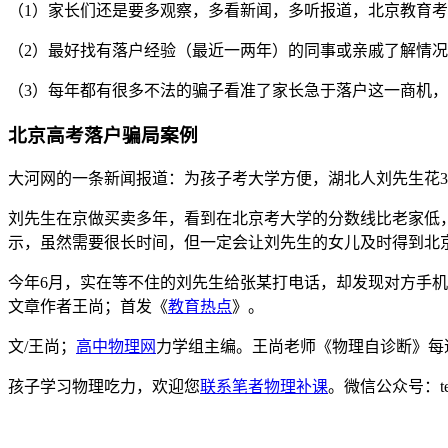
（1）家长们还是要多观察，多看新闻，多听报道，北京教育
（2）最好找有落户经验（最近一两年）的同事或亲戚了解情
（3）每年都有很多不法的骗子看准了家长急于落户这一商机
北京高考落户骗局案例
大河网的一条新闻报道：为孩子考大学方便，湖北人刘先生花3.
刘先生在京做买卖多年，看到在北京考大学的分数线比老家低，
示，虽然需要很长时间，但一定会让刘先生的女儿及时得到北京
今年6月，实在等不住的刘先生给张某打电话，却发现对方手机
文章作者王尚；首发《
教育热点
》。
文/王尚；
高中物理网
力学组主编。王尚老师《物理自诊断》每
孩子学习物理吃力，欢迎您
联系笔者物理补课
。微信公众号：t