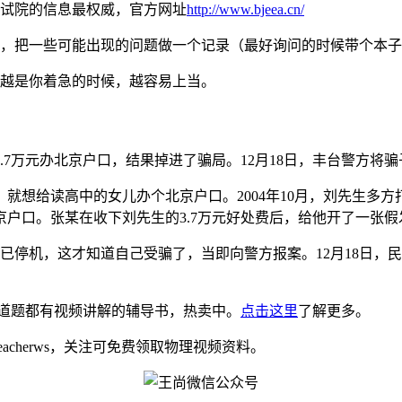
考试院的信息最权威，官方网址
http://www.bjeea.cn/
况，把一些可能出现的问题做一个记录（最好询问的时候带个本
，越是你着急的时候，越容易上当。
7万元办北京户口，结果掉进了骗局。12月18日，丰台警方将
就想给读高中的女儿办个北京户口。2004年10月，刘先生多方
户口。张某在收下刘先生的3.7万元好处费后，给他开了一张
已停机，这才知道自己受骗了，当即向警方报案。12月18日，
道题都有视频讲解的辅导书，热卖中。
点击这里
了解更多。
eacherws，关注可免费领取物理视频资料。