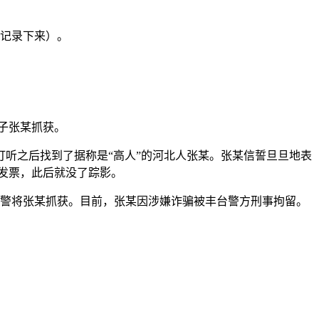
子记录下来）。
骗子张某抓获。
打听之后找到了据称是“高人”的河北人张某。张某信誓旦旦地表
假发票，此后就没了踪影。
民警将张某抓获。目前，张某因涉嫌诈骗被丰台警方刑事拘留。