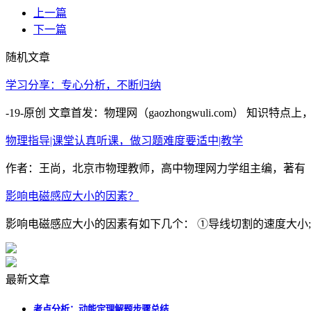
上一篇
下一篇
随机文章
学习分享：专心分析，不断归纳
-19-原创 文章首发：物理网（gaozhongwuli.com）
物理指导|课堂认真听课，做习题难度要适中|教学
作者：王尚，北京市物理教师，高中物理网力学组主编，著有《
影响电磁感应大小的因素？
影响电磁感应大小的因素有如下几个： ①导线切割的速度大小; ②
最新文章
考点分析：动能定理解题步骤总结