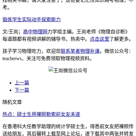
找相关书籍，请大家注意了，这些要记忆性知识高考物理，不
考。
锻炼学生实际动手探索能力
文/王尚；
高中物理网
力学组主编。王尚老师《物理自诊断》
每道题都有视频讲解的辅导书，热卖中。
点击这里
了解更多。
孩子学习物理吃力，欢迎您
联系笔者物理补课
。微信公众号：
teacherws，关注可免费领取物理视频资料。
上一篇
下一篇
随机文章
热点：硕士生用裸照勒索前女友未遂
在香港科大任教学助理的统计学硕士生，得悉前女友把裸照传
送给朋友，其后辗转上载至网上论坛，遂下载其中两张并转发