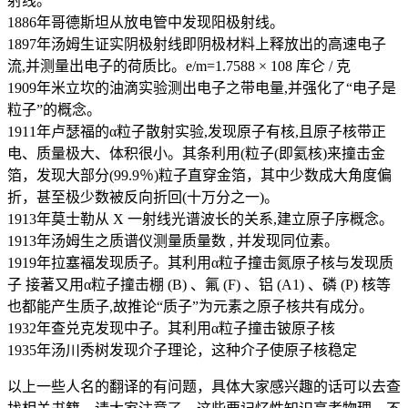
射线。
1886年哥德斯坦从放电管中发现阳极射线。
1897年汤姆生证实阴极射线即阴极材料上释放出的高速电子
流,并测量出电子的荷质比。e/m=1.7588 × 108 库仑 / 克
1909年米立坎的油滴实验测出电子之带电量,并强化了“电子是
粒子”的概念。
1911年卢瑟福的α粒子散射实验,发现原子有核,且原子核带正
电、质量极大、体积很小。其条利用(粒子(即氦核)来撞击金
箔，发现大部分(99.9％)粒子直穿金箔，其中少数成大角度偏
折，甚至极少数被反向折回(十万分之一)。
1913年莫士勒从 X 一射线光谱波长的关系,建立原子序概念。
1913年汤姆生之质谱仪测量质量数 , 并发现同位素。
1919年拉塞褔发现质子。其利用α粒子撞击氮原子核与发现质
子 接著又用α粒子撞击棚 (B) 、氟 (F) 、铝 (A1) 、磷 (P) 核等
也都能产生质子,故推论“质子”为元素之原子核共有成分。
1932年查兑克发现中子。其利用α粒子撞击铍原子核
1935年汤川秀树发现介子理论，这种介子使原子核稳定
以上一些人名的翻译的有问题，具体大家感兴趣的话可以去查