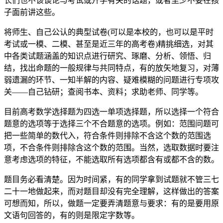
长们也不该谈论与考试或升学有关的话题，或者至少不要在孩
子面前讲这些。
将师生、自己公认的典型试卷(可以是本校的，也可以是平时
考试或一模、二模、甚至是近三年的高考卷)精挑细选，对其
中各类试题涵盖的知识点进行研究、琢磨、分析、领悟、归
结，找出命题的一般规律与共同特点，有的放矢地复习，对薄
弱遗漏的环节、一知半解的内容、疑难模糊的问题进行专项攻
关——自己钻研；查阅书本、资料；求助老师、同学等。
目前高考数学选择题为四选一单项选择题，所以选择一个符合
题意的选项等于选择三个不合题意的选项。例如：范围问题可
把一些简单的数代入，符合条件则排除不含这个数的范围选
项，不合条件则排除含这个数的范围。当然，选取数据时要注
意考虑选项的特征，不能选取所有选项都含有或都不含的数。
题目务必看清楚。因为时间紧，有的同学拿到试题就不管三七
二十一地做起来，而对题目却没有完全理解，这样做出的答案
可想而知，所以，做题一定要弄清题意与要求：有的是要用原
文语句回答的，有的则是限定字数等。