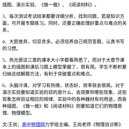
插图、演示实验、《做一做》、《阅读材料》。
3、每次测试考试结束都要详细分析，找到问题，若是知识方
面，可开展专题练习。同时，还要正确处理好重点与难点的关
系，
4、大胆舍弃，切忌贪多。必须培养自己规范答题，认真书写
的习惯。
5、热光原这三章的课本大小字都看熟悉了，而对于大章节课
本上的插图和课后习题上模型掌握了，很有用。学生不断积累
归纳总结解题方法，有利于突破重点和难点。
6、头脑冷清，对学习有热情，状态好，效率就会很高。对于
演示实验要知道实验的目的是什么、会观察到哪些现象、这些
现象怎样验证相应的规律、实验中的各种器材有何用途，而各
种插图、《做一做》和《阅读材料》则要知道它们的物理原
理、物理模型。
文/王尚；
高中物理网
力学组主编。王尚老师《物理自诊断》