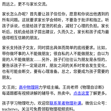
而远之，更不与家长交流。
家长怎么办呢？首先要让孩子信任你，愿意和你说出他遇到的
所有问题。这就要求家长学会倾听，不要急于批评和指正。听
孩子诉说，也是给孩子宣泄的机会，减轻了心理的负担。家长
听后，找机会给孩子提出建议，久而久之，家长和孩子成为最
值得相互信赖的朋友。
家长支持孩子交友，同时提出具体而简单的底线要求。比如，
带你做坏事的人不能做朋友；很自私的人不能做朋友；自以为
是的人不能做朋友……另外，孩子们往往认为朋友是永恒的，
要告诉孩子不一定是这样，朋友之间的关系时常会发生变化，
也有可能会断交，要有心理准备。总之，您要成为孩子需要的
朋友。
文/王尚；
高中物理网
力学组主编。王尚老师《物理自诊断》
每道题都有视频讲解的辅导书，热卖中。
点击这里
了解更多。
孩子学习物理吃力，欢迎您
联系笔者物理补课
。微信公众号：
teacherws，关注可免费领取物理视频资料。