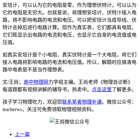
安培计，可以认为它的电阻是零，作为理想伏特计，可以认为
它的电阻是无穷大。也就是说，将理想安培计、伏特汁接入电
路，将不影响电路的电流和电压。可以把安培计当成导线、伏
特计去掉后进行电路计算。但作为真实表，它们都具有电阻，
它们既显示出电路的电流和电压，也显示它自身的电流值或电
压值。
如真实安培计是个小电阻，真实伏特计是一个大电阻，将它们
接入电路将影响电路的电流和电压值。所以，解题时应搞清电
路中电表是不是当作理想表。
文/王尚；
高中物理网
力学组主编。王尚老师《物理自诊断》
每道题都有视频讲解的辅导书，热卖中。
点击这里
了解更多。
孩子学习物理吃力，欢迎您
联系笔者物理补课
。微信公众号：
teacherws，关注可免费领取物理视频资料。
上一篇