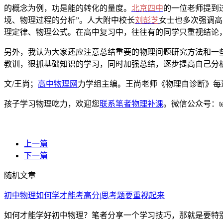
的概念为例，功是能的转化的量度。
北京四中
的一位老师提到
境、物理过程的分析”。人大附中校长
刘彭芝
女士也多次强调高
理定律、物理公式。在高中复习中，往往有的同学只重视结论
另外，我认为大家还应注意总结重要的物理问题研究方法和一
教训，狠抓基础知识的学习，同时加强总结，逐步提高自己分
文/王尚；
高中物理网
力学组主编。王尚老师《物理自诊断》每
孩子学习物理吃力，欢迎您
联系笔者物理补课
。微信公众号：t
上一篇
下一篇
随机文章
初中物理如何学才能考高分|思考题要重视起来
如何才能学好初中物理？笔者分享一个学习技巧，那就是要特别重