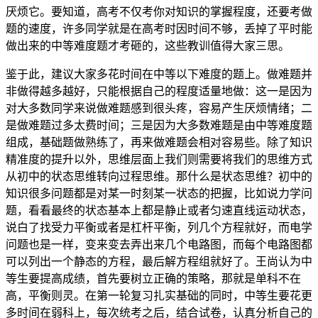
厌烦它。要知道，高考不仅考你对知识的掌握程度，还要考做
题的速度，许多同学就是在高考时因时间不够，丢掉了平时能
做出来的中等难度题才考砸的，这些教训值得大家三思。
鉴于此，建议大家多花时间在中等以下难度的题上。做难题并
非做得越多越好，只能根据自己的程度适量地做：这一是因为
对大多数同学来说做难题感到很头疼，容易产生厌烦情绪；二
是做难题过多太费时间；三是因为大多数难题是由中等难度题
组成，基础题做熟练了，再来做难题会相对容易些。除了知识
精准度的提升以外，思维层面上我们则需要将我们的思维方式
从初中的状态思维转向过程思维。那什么是状态思维？初中的
知识很多问题都是对某一时刻某一状态的把握，比如说力学问
题，看看最终的状态基本上都是静止或者匀速直线运动状态，
说白了找受力平衡或者是杠杆平衡，列几个方程就好，而电学
问题也是一样，变来变去弄出来几个电路图，而每个电路图都
可以列出一个静态的方程，最后解方程组就好了。王尚认为中
等生要提高成绩，首先要树立正确的策略，那就是单科不在
高，平衡则灵。在第一轮复习扎实基础的同时，中等生要花更
多时间在弱科上，每次统考之后，结合试卷，认真分析自己的