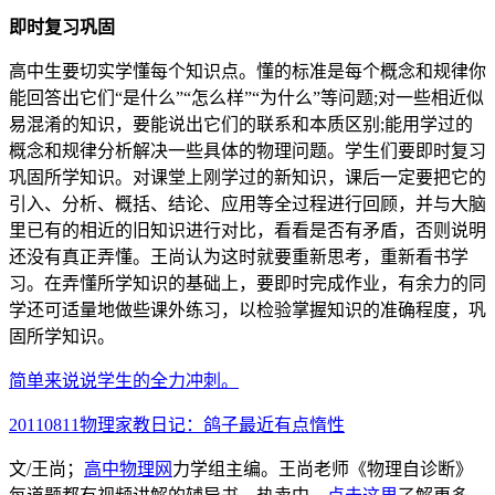
即时复习巩固
高中生要切实学懂每个知识点。懂的标准是每个概念和规律你
能回答出它们“是什么”“怎么样”“为什么”等问题;对一些相近似
易混淆的知识，要能说出它们的联系和本质区别;能用学过的
概念和规律分析解决一些具体的物理问题。学生们要即时复习
巩固所学知识。对课堂上刚学过的新知识，课后一定要把它的
引入、分析、概括、结论、应用等全过程进行回顾，并与大脑
里已有的相近的旧知识进行对比，看看是否有矛盾，否则说明
还没有真正弄懂。王尚认为这时就要重新思考，重新看书学
习。在弄懂所学知识的基础上，要即时完成作业，有余力的同
学还可适量地做些课外练习，以检验掌握知识的准确程度，巩
固所学知识。
简单来说说学生的全力冲刺。
20110811物理家教日记：鸽子最近有点惰性
文/王尚；
高中物理网
力学组主编。王尚老师《物理自诊断》