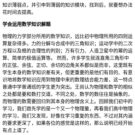
知识薄弱点，并引申到薄弱的知识模块，找到后，就要想办法
花时间去提高。
学会运用数学知识解题
物理的力学部分所用的数学知识，远比初中物理所用的四则运
算复杂得多。力的分解与合成中的三角知识；运动学中的二次
方程以及根的合理性的判别；万有引力、人造卫星中的幂的运
算、简单的极值运算等。 然而，许多学生就连直角三角形中
的正弦、余弦、正切、余切的边角关系都似是而非，这里既有
学生本身的数学知识差有关，但更重要的是他们有目的、有意
识地将数学知识应用到物理中来的数理结合能力差，这一特点
普通中学普通班的学生更为突出。王尚认为物理和数学的相似
之处都是要和数打交道，不同之处，数学的数往往是抽象的，
而物理的数需要回归到其本身的物理含义上。回顾我们初中的
学习，我们首先学的是一个又一个物理量，再看我们高中物理
的学习，我们又发现，好像在学习重复的东西，不过对其内涵
的要求更深了，如果各位的感觉是这样的，那么说明已经开始
有点上道了。