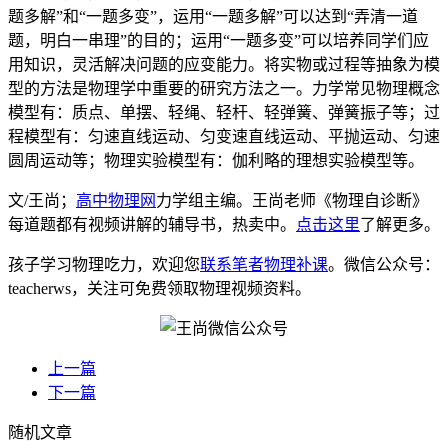
题多解”和“一题多变”，运用“一题多解”可以达到“弄清一道
题，明白一串理”的目的；运用“一题多变”可以培养同学们应
用知识，灵活解决问题的应变能力。将实物或过程等抽象为模
型的方法是物理学中重要的研究方法之一。力学常见物理概念
模型有：质点、单摆、轻绳、轻杆、轻弹簧、弹簧振子等；过
程模型有：匀速直线运动、匀变速直线运动、平抛运动、匀速
圆周运动等；物理实验模型有：伽利略的理想实验模型等。
文/王尚；
高中物理网
力学组主编。王尚老师《物理自诊断》
每道题都有视频讲解的辅导书，热卖中。
点击这里
了解更多。
孩子学习物理吃力，欢迎您
联系笔者物理补课
。微信公众号：
teacherws，关注可免费领取物理视频资料。
上一篇
下一篇
随机文章