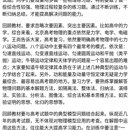
试题。同学们要适量地多做一些物理练习题，特别要敢于做一
些综合性较强、物理过程较复杂的练习题。通过不断训练，不
断归纳总结，才能提高解决问题的能力。
回顾教材，要求忽略次要因素、突出主要因素。比如高中的力
学，综合来看，北京高考物理的重点依然是力学、电学、电磁
学。王尚告诉大家，高考复习，依然要明确高考物理中的七力
八运动问题。八个运动中主要有四个最常考的模式，依次是：
匀速直线运动、匀变速直线运动、匀速圆周运动和平抛（类平
抛）运动；牛顿运动定律和天体学的问题是一个容易出题的难
点；大家要知道牛顿定律其本质在于讲上述几种典型的运动与
力学结合了起来。另外，功和能量及动量守恒定律无疑是力学
最综合、最容易出高考题的地方。复习力学，要熟练掌握解答
物理问题的基本解题方法，如隔离法、整体法、归纳法、演绎
法、实验法、分析法、图像法、综合法和基本思维方法，如实
验证明的思想、化归的思想等。
回顾教材要与高考试题中的典型模型问题结合起来。纵观近几
年的高考试题，无不体现对物理模型应用的考查。在解题中运
用这些方法，往往能大大提高学习能力。在训练中要注意“一