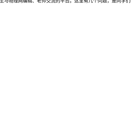
m）留言板是高中生与物理网编辑、老师交流的平台。这里有几个问题，是同学们