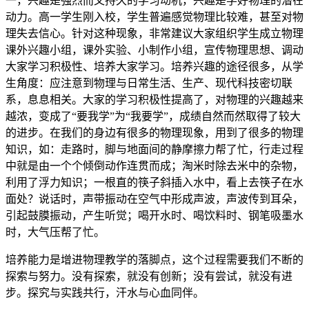
一，兴趣是强烈而又持久的学习动机，兴趣是学好物理的潜在
动力。高一学生刚入校，学生普遍感觉物理比较难，甚至对物
理失去信心。针对这种现象，非常建议大家组织学生成立物理
课外兴趣小组，课外实验、小制作小组，宣传物理思想、调动
大家学习积极性、培养大家学习。培养兴趣的途径很多，从学
生角度：应注意到物理与日常生活、生产、现代科技密切联
系，息息相关。大家的学习积极性提高了，对物理的兴趣越来
越浓，变成了“要我学”为“我要学”，成绩自然而然取得了较大
的进步。在我们的身边有很多的物理现象，用到了很多的物理
知识，如：走路时，脚与地面间的静摩擦力帮了忙，行走过程
中就是由一个个倾倒动作连贯而成；淘米时除去米中的杂物，
利用了浮力知识；一根直的筷子斜插入水中，看上去筷子在水
面处？说话时，声带振动在空气中形成声波，声波传到耳朵，
引起鼓膜振动，产生听觉；喝开水时、喝饮料时、钢笔吸墨水
时，大气压帮了忙。
培养能力是增进物理教学的落脚点，这个过程需要我们不断的
探索与努力。没有探索，就没有创新；没有尝试，就没有进
步。探究与实践共行，汗水与心血同伴。