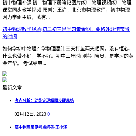
初中物理补课|初二物理下册笔记图片|初二物理视频|初二物理
课堂同步教学视频 原创：王尚，北京市物理教师，初中物理
网力学组主编，著有...
初中物理教学经验|初二初三是学习黄金期，要格外珍惜宝贵
的时间
如何学初中物理？学物理忌讳三天打鱼两天晒网，没有恒心，
什么也做不好，学不好。初中三年时间特别宝贵，是学习的黄
金年华。 考试结束...
最新文章
考点分析：动能定理解题步骤总结
02月12日, 2023
0
高中物理常见考点问答-王小泽