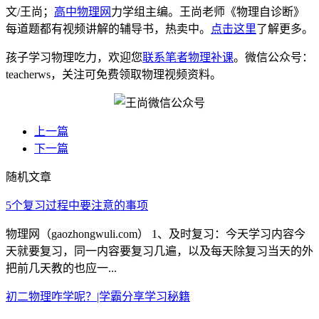
文/王尚；
高中物理网
力学组主编。王尚老师《物理自诊断》
每道题都有视频讲解的辅导书，热卖中。
点击这里
了解更多。
孩子学习物理吃力，欢迎您
联系笔者物理补课
。微信公众号：
teacherws，关注可免费领取物理视频资料。
上一篇
下一篇
随机文章
5个复习过程中要注意的事项
物理网（gaozhongwuli.com） 1、及时复习：今天学习内容今
天就要复习，同一内容要复习几遍，以及每天除复习当天的外
把前几天教的也应一...
初二物理咋学呢？|学霸分享学习秘籍