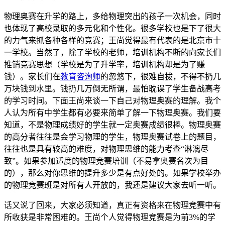
物理奥赛在升学的路上，多给物理突出的孩子一次机会，同时
也体现了高校录取的多元化和个性化。很多学校也是下了很大
的力气来抓各种各样的竞赛；王尚觉得最有代表的是北京市十
一学校。当然了，除了学校的老师，培训机构不断的向家长们
推销竞赛思想（学校是为了升学率，培训机构却是为了赚
钱）。家长们在
教育咨询师
的忽悠下，很难自拔，不得不扔几
万块钱到水里。钱扔几万倒无所谓，最怕耽误了学生备战高考
的学习时间。下面王尚来谈一下自己对物理奥赛的理解。我个
人认为所有中学生都有必要来简单了解一下物理奥赛。我们要
知道，不是物理成绩好的学生就一定奥赛成绩很棒。物理奥赛
的高分者往往是会学习物理的学生，物理奥赛试卷上的题目，
往往也是具有较高的难度，对物理思维的能力考查“淋漓尽
致”。如果参加适度的物理竞赛培训（不易拿奥赛名次为目
的），那么对你思维的提升多少是有点好处的。如果学校举办
的物理竞赛班是对所有人开放的，我还是建议大家去听一听。
话又说了回来，大家必须知道，真正有资格来在物理竞赛中有
所收获是非常困难的。王尚个人觉得物理竞赛是为前3%的学