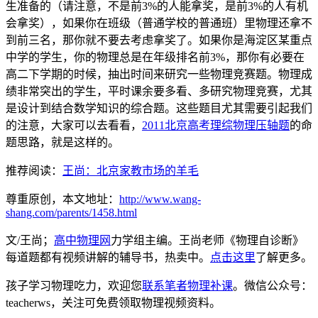
生准备的（请注意，不是前3%的人能拿奖，是前3%的人有机
会拿奖），如果你在班级（普通学校的普通班）里物理还拿不
到前三名，那你就不要去考虑拿奖了。如果你是海淀区某重点
中学的学生，你的物理总是在年级排名前3%，那你有必要在
高二下学期的时候，抽出时间来研究一些物理竞赛题。物理成
绩非常突出的学生，平时课余要多看、多研究物理竞赛，尤其
是设计到结合数学知识的综合题。这些题目尤其需要引起我们
的注意，大家可以去看看，
2011北京高考理综物理压轴题
的命
题思路，就是这样的。
推荐阅读：
王尚：北京家教市场的羊毛
尊重原创，本文地址：
http://www.wang-
shang.com/parents/1458.html
文/王尚；
高中物理网
力学组主编。王尚老师《物理自诊断》
每道题都有视频讲解的辅导书，热卖中。
点击这里
了解更多。
孩子学习物理吃力，欢迎您
联系笔者物理补课
。微信公众号：
teacherws，关注可免费领取物理视频资料。