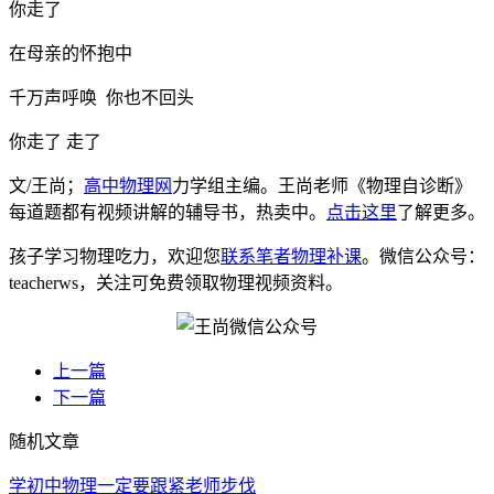
你走了
在母亲的怀抱中
千万声呼唤 你也不回头
你走了 走了
文/王尚；
高中物理网
力学组主编。王尚老师《物理自诊断》
每道题都有视频讲解的辅导书，热卖中。
点击这里
了解更多。
孩子学习物理吃力，欢迎您
联系笔者物理补课
。微信公众号：
teacherws，关注可免费领取物理视频资料。
上一篇
下一篇
随机文章
学初中物理一定要跟紧老师步伐