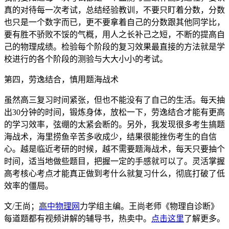
真的对待每一次考试，总结经验教训，不要只盯着分数，分数
也只是一个数字而已，更不要拿着自己的分数跟其他同学比，
要有胜不骄败不馁的气概，用人之长补己之短，不断的提高自
己的物理成绩。检验每个阶段的复习效果最直接的方法就是学
校进行的各个阶段的测验与大大小小的考试。
第四，劳逸结合，慎用题海战术
虽然高三复习时间紧张，但也不能没有了自己的生活。每天抽
出30分钟的时间，锻炼身体，放松一下，劳逸结合才能有更高
的学习效率，弦绷的太紧会断的。另外，我发现很多考生搞题
海战术，海里捞鱼辛苦多收成少，结果很能挫伤考生的自信
心。越是临近考研的时候，越不需要题海战术，每天只要抽个
时间，适当地做些题目，把握一定的手感就可以了。灵活掌握
高考核心考点才能真正做到考什么就复习什么，彻底打破了低
效率的僵局。
文/王尚；
高中物理网
力学组主编。王尚老师《物理自诊断》
每道题都有视频讲解的辅导书，热卖中。
点击这里
了解更多。