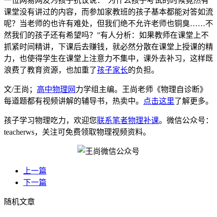
一位网易网友为孩子抗议说：“为什么孩子考试的时候竟然有
课堂没有讲过的内容，而参加家教班的孩子基本都能对答如流
呢？当老师的也许有难处，但我们绝不允许老师也铜臭……不
然我们的孩子还有希望吗？”有人分析：如果教师在课堂上不
抓紧时间精讲，下课后去赚钱，就必然分散在课堂上授课的精
力，也使得学生在课堂上注意力不集中，课外去补习，这样既
浪费了教育资源，也加重了
孩子家长
的负担。
文/王尚；
高中物理网
力学组主编。王尚老师《物理自诊断》
每道题都有视频讲解的辅导书，热卖中。
点击这里
了解更多。
孩子学习物理吃力，欢迎您
联系笔者物理补课
。微信公众号：
teacherws，关注可免费领取物理视频资料。
上一篇
下一篇
随机文章