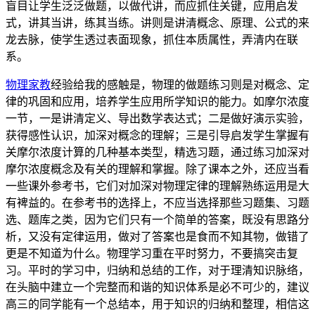
盲目让学生泛泛做题，以做代讲，而应抓住关键，应用启发
式，讲其当讲，练其当练。讲则是讲清概念、原理、公式的来
龙去脉，使学生透过表面现象，抓住本质属性，弄清内在联
系。
物理家教
经验给我的感触是，物理的做题练习则是对概念、定
律的巩固和应用，培养学生应用所学知识的能力。如摩尔浓度
一节，一是讲清定义、导出数学表达式；二是做好演示实验，
获得感性认识，加深对概念的理解；三是引导启发学生掌握有
关摩尔浓度计算的几种基本类型，精选习题，通过练习加深对
摩尔浓度概念及有关的理解和掌握。除了课本之外，还应当看
一些课外参考书，它们对加深对物理定律的理解熟练运用是大
有裨益的。在参考书的选择上，不应当选择那些习题集、习题
选、题库之类，因为它们只有一个简单的答案，既没有思路分
析，又没有定律运用，做对了答案也是食而不知其物，做错了
更是不知道为什么。物理学习重在平时努力，不要搞突击复
习。平时的学习中，归纳和总结的工作，对于理清知识脉络，
在头脑中建立一个完整而和谐的知识体系是必不可少的，建议
高三的同学能有一个总结本，用于知识的归纳和整理，相信这