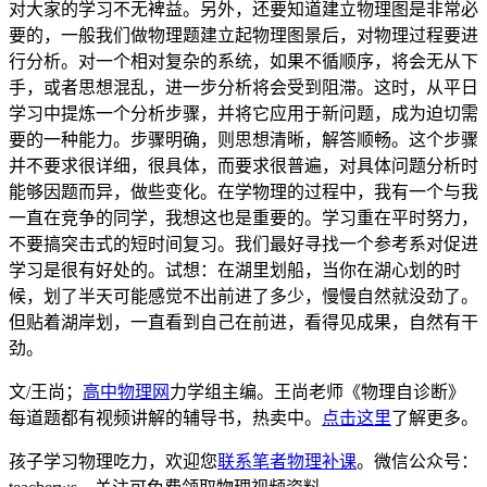
对大家的学习不无裨益。另外，还要知道建立物理图是非常必
要的，一般我们做物理题建立起物理图景后，对物理过程要进
行分析。对一个相对复杂的系统，如果不循顺序，将会无从下
手，或者思想混乱，进一步分析将会受到阻滞。这时，从平日
学习中提炼一个分析步骤，并将它应用于新问题，成为迫切需
要的一种能力。步骤明确，则思想清晰，解答顺畅。这个步骤
并不要求很详细，很具体，而要求很普遍，对具体问题分析时
能够因题而异，做些变化。在学物理的过程中，我有一个与我
一直在竞争的同学，我想这也是重要的。学习重在平时努力，
不要搞突击式的短时间复习。我们最好寻找一个参考系对促进
学习是很有好处的。试想：在湖里划船，当你在湖心划的时
候，划了半天可能感觉不出前进了多少，慢慢自然就没劲了。
但贴着湖岸划，一直看到自己在前进，看得见成果，自然有干
劲。
文/王尚；
高中物理网
力学组主编。王尚老师《物理自诊断》
每道题都有视频讲解的辅导书，热卖中。
点击这里
了解更多。
孩子学习物理吃力，欢迎您
联系笔者物理补课
。微信公众号：