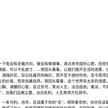
一下有没有走偏方向，做没有做错事，清点未完成的心愿，捡拾
情操，可以不乱放寸……
常回头看看，让我们拨开生活的迷雾，
。凋残的花，应记住盛开的绚烂，而不至于感时伤世。至今思项
生的价值，而非自暴自弃。
常回头看看，这个世界有太多的诱惑
心胸、清醒的心智，走过岁月，笑对人生，淡泊自如。看淡，不
”，当我们远离尘嚣，淡泊名利，人生真谛方在其中。
一条为利。也许，应该属于你的“名”，得到者非你；也许应该是