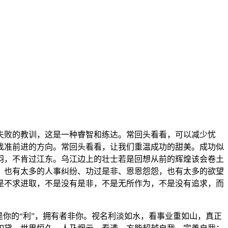
失败的教训，这是一种睿智和练达。
常回头看看，可以减少忧
找准前进的方向。
常回头看看，让我们重温成功的甜美。成功似
羽，不肯过江东。乌江边上的壮士若是回想从前的辉煌该会卷土
，也有太多的人事纠纷、功过是非、恩恩怨怨，也有太多的欲望
是不求进取，不是没有是非，不是无所作为，不是没有追求，而
你的“利”，拥有者非你。视名利淡如水，看事业重如山，真正