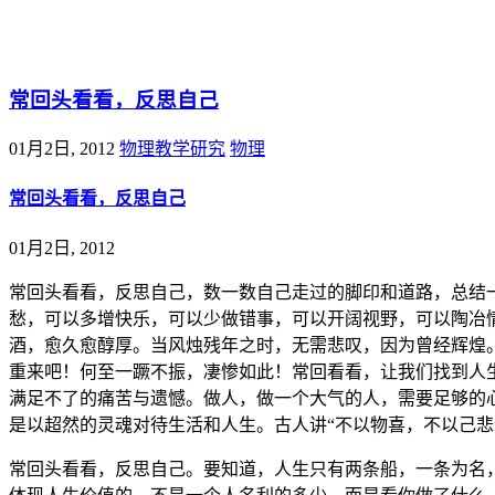
@王尚物理问答
常回头看看，反思自己
01月2日, 2012
物理教学研究
物理
常回头看看，反思自己
01月2日, 2012
常回头看看，反思自己，数一数自己走过的脚印和道路，总结
愁，可以多增快乐，可以少做错事，可以开阔视野，可以陶冶
酒，愈久愈醇厚。当风烛残年之时，无需悲叹，因为曾经辉煌
重来吧！何至一蹶不振，凄惨如此！常回看看，让我们找到人
满足不了的痛苦与遗憾。做人，做一个大气的人，需要足够的
是以超然的灵魂对待生活和人生。古人讲“不以物喜，不以己悲
常回头看看，反思自己。要知道，人生只有两条船，一条为名，