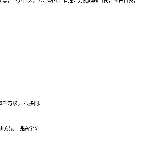
如黛，世界恒久，人乃烟云，看透，方能超越自我，完善自我；
级。 很多同...
法，提高学习...