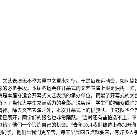
，文艺表演无不作为重中之重来对待。于是每逢运动会，如何搞
球的必备手段。本届冬运会在开幕式的文艺表演上很是独树一帜
院是本届冬运会开幕式文艺表演的承办单位，贡献了开幕式的大
留下了当代大学生充满活力的身影。说实话，学生们的舞姿或许
精神。除去文艺表演之外，本次开幕式上的护旗队、击鼓队也全
便已展开，同学们的报名也非常踊跃。“当时还有些怕选不上，
给了他们一个锻炼自己的机会。“去年10月我们被选上参加开
的同学，他们比我们更辛苦，每天早晨四五点就要来，有好多人