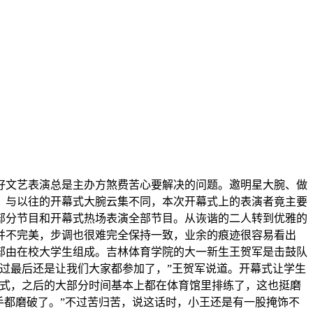
好文艺表演总是主办方煞费苦心要解决的问题。邀明星大腕、做
，与以往的开幕式大腕云集不同，本次开幕式上的表演者竟主要
部分节目和开幕式热场表演全部节目。从诙谐的二人转到优雅的
并不完美，步调也很难完全保持一致，业余的痕迹很容易看出
部由在校大学生组成。吉林体育学院的大一新生王贺军是击鼓队
不过最后还是让我们大家都参加了，”王贺军说道。开幕式让学生
幕式，之后的大部分时间基本上都在体育馆里排练了，这也挺磨
手都磨破了。”不过苦归苦，说这话时，小王还是有一股掩饰不