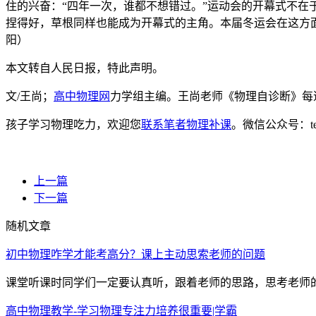
住的兴奋：“四年一次，谁都不想错过。”运动会的开幕式不
捏得好，草根同样也能成为开幕式的主角。本届冬运会在这方面
阳）
本文转自人民日报，特此声明。
文/王尚；
高中物理网
力学组主编。王尚老师《物理自诊断》每
孩子学习物理吃力，欢迎您
联系笔者物理补课
。微信公众号：t
上一篇
下一篇
随机文章
初中物理咋学才能考高分？课上主动思索老师的问题
课堂听课时同学们一定要认真听，跟着老师的思路，思考老师的问
高中物理教学-学习物理专注力培养很重要|学霸