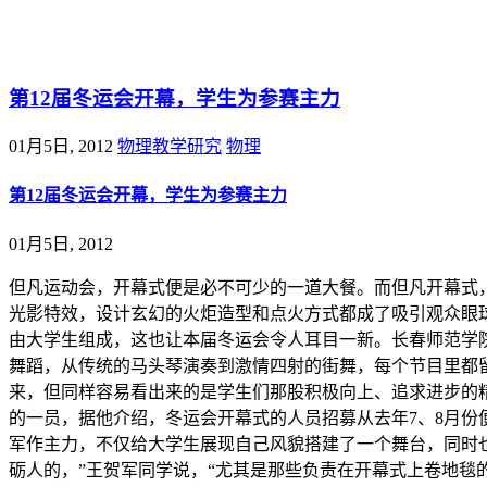
@王尚物理问答
第12届冬运会开幕，学生为参赛主力
01月5日, 2012
物理教学研究
物理
第12届冬运会开幕，学生为参赛主力
01月5日, 2012
但凡运动会，开幕式便是必不可少的一道大餐。而但凡开幕式
光影特效，设计玄幻的火炬造型和点火方式都成了吸引观众眼
由大学生组成，这也让本届冬运会令人耳目一新。长春师范学
舞蹈，从传统的马头琴演奏到激情四射的街舞，每个节目里都
来，但同样容易看出来的是学生们那股积极向上、追求进步的
的一员，据他介绍，冬运会开幕式的人员招募从去年7、8月份
军作主力，不仅给大学生展现自己风貌搭建了一个舞台，同时也
砺人的，”王贺军同学说，“尤其是那些负责在开幕式上卷地毯