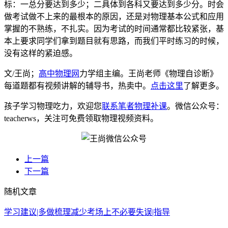
标：一总分要达到多少；二具体到各科又要达到多少分。时会
做考试做不上来的最根本的原因，还是对物理基本公式和应用
掌握的不熟练，不扎实。因为考试的时间通常都比较紧张，基
本上要求同学们拿到题目就有思路，而我们平时练习的时候，
没有这样的紧迫感。
文/王尚；
高中物理网
力学组主编。王尚老师《物理自诊断》
每道题都有视频讲解的辅导书，热卖中。
点击这里
了解更多。
孩子学习物理吃力，欢迎您
联系笔者物理补课
。微信公众号：
teacherws，关注可免费领取物理视频资料。
上一篇
下一篇
随机文章
学习建议|多做梳理减少考场上不必要失误|指导