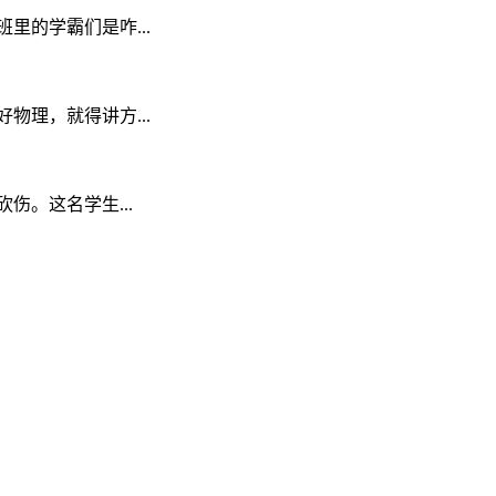
的学霸们是咋...
理，就得讲方...
伤。这名学生...