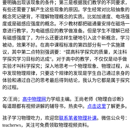
要明确出现该现象的条件；第三是根据我们教学的不同要求，
有些还需要了解产生这些现象的原因。学生经常对比较抽象的
概念死记硬背，不理解物理概念的实质。比如加速度、电场强
度或是磁感应强度的概念。不少教材都把磁通量安排在磁场一
章进行教学，为电磁感应的教学做准备。但是学生不理解已经
有磁感强度了，为什么还要这样生硬地引入这个新概念，学习
被动，效果不好。在高中课程标准的第四部分有一个实施建
议，其中第二点特别强调要：“提高科学探究的质量，关注科
学探究学习目标的达成”。对于高中的教学，不仅仅是动手做
实验才叫科学探究；深入地思考一个物理现象、物理过程，从
中发现物理规律，只要这个规律的发现是学生自己通过亲身的
体验和通过自己的思考最后得到结论，我认为它都是属于探究
的过程。
文/王尚；
高中物理网
力学组主编。王尚老师《物理自诊断》
每道题都有视频讲解的辅导书，热卖中。
点击这里
了解更多。
孩子学习物理吃力，欢迎您
联系笔者物理补课
。微信公众号：
teacherws，关注可免费领取物理视频资料。