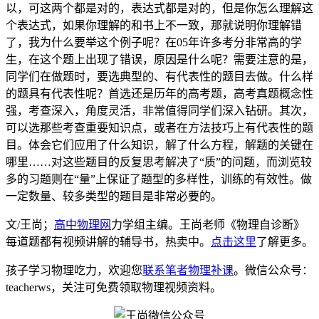
以，可这两个都是对的，表达式都是对的，但是你怎么理解这
个表达式，如果你理解的和书上不一致，那就说明你理解错
了，我为什么要举这个例子呢？在05年许多考分非常高的学
生，在这个题上出现了错误，原因是什么呢？需要注意的是，
同学们在做题时，要选典型的、有代表性的题目去做。什么样
的题具有代表性呢？首选还是历年的高考题，高考真题概念性
强，考查深入，角度灵活，非常值得同学们深入钻研。其次，
可以选那些考查重要知识点，或者在方法技巧上有代表性的题
目。体会它们应用了什么知识，解了什么方程，解题的关键在
哪里……对这些题目的反复思考解决了“质”的问题，而浏览较
多的习题则在“量”上保证了题型的多样性，训练的有效性。做
一定数量、较多类型的题目是非常必要的。
文/王尚；
高中物理网
力学组主编。王尚老师《物理自诊断》
每道题都有视频讲解的辅导书，热卖中。
点击这里
了解更多。
孩子学习物理吃力，欢迎您
联系笔者物理补课
。微信公众号：
teacherws，关注可免费领取物理视频资料。