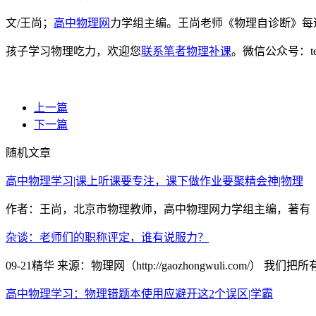
文/王尚；
高中物理网
力学组主编。王尚老师《物理自诊断》每
孩子学习物理吃力，欢迎您
联系笔者物理补课
。微信公众号：t
上一篇
下一篇
随机文章
高中物理学习|课上听课要专注，课下做作业要聚精会神|物理
作者：王尚，北京市物理教师，高中物理网力学组主编，著有《
杂谈：老师们的职称评定，谁有说服力？
09-21精华 来源：物理网（http://gaozhongwuli.c
高中物理学习：物理错题本使用应避开这2个误区|学霸