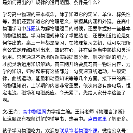
是如何得出的？规律的适用范围、条件是什么？
学习高中物理的基本概念，除了知道它的定义、单位、标矢性
等，我们还要知道它的物理意义，掌握其内涵和外延。在高中
物理学习中
苏阳
认为解物理题目的时候，还要掌握好一些基本
的物理模型。学习物理规律除了掌握结论，还要知道结论是如
何得出的。高三一年都是复习，在物理复习之初，就可以把所
有公式定理统统列出来，熟记在心，并在做题当中熟练和灵活
运用。只有通过不断地解题实践提高分析、解决问题的能力，
才能灵活运用知识解题。高三刚开始要复习高一物理内容，力
学的知识，归结起来有这些部分：匀变速直线运动，牛顿定
律，曲线运动，能量和动量知识等等几个方面。接下来的高二
的物理知识，上学期的内容非常重要，依次内容有静电场，恒
定电流，磁场和电磁感应。今天累了，先给大家分享这些了
啊。
文/王尚；
高中物理网
力学组主编。王尚老师《物理自诊断》
每道题都有视频讲解的辅导书，热卖中。
点击这里
了解更多。
孩子学习物理吃力，欢迎您
联系笔者物理补课
。微信公众号：