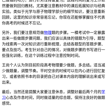
己做错的地方，进行针对性排查复习。这段时间的复习工作依
然要做到回归教材。尤其要注意教材中的课后拓展知识与经典
实验。类似于光学与原子物理学部分的细节知识，要注意重新
回顾，这里的知识非常容易忘记，你现在还能够掌握住不代表
你高考的时候还不忘记。
另外，我们要注意规范做
物理
题的步骤。一模考试中一定暴露
出来一些做题步骤问题，我们应该以具体的错题为引导，题型
为线索再一次对知识进行重新梳理，总结各题型的答题步骤、
要点及技巧。考生针对自己的情况，对做题步骤的书写进行一
些强化训练，在这个训练过程中注意控制时间。
王尚个人认为到目前阶段高考物理要少做题，多总结。适当减
少做题量，调整节奏。平时空余的时候可以在内心进行回忆复
习，或者依照书本的目录把自己对课本内容的理解说出来或写
出来。
最后，当然还是提醒大家要注意休息，调整好最后两个月的
学
习
心态及作息时间，同时做适量的综合题，保持注良好的做题
感觉。