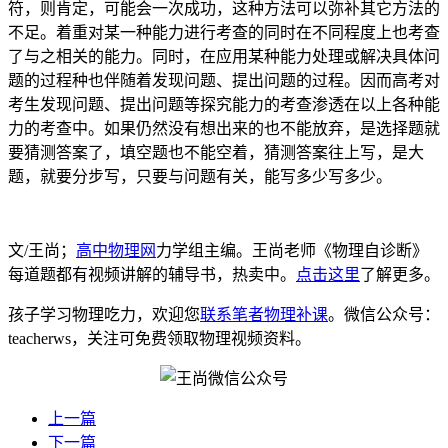
符，则肯定，可能会一次成功，这种方法可以弥补其它方法的
不足。着重对某一种能力进行考查的同时在不同程度上也考查
了与之相关的能力。同时，在应用某种能力处理或解决具体问
题的过程种也伴随着发现问题、提出问题的过程。因而高考对
考生发现问题、提出问题等探究能力的考查渗透在以上各种能
力的考查中。如果仍然没有想出来的也不能放弃，是选择题就
要猜测答案了，填空题也不能空着，猜测答案往上写，是大
题，就要分步写，只要与问题有关，能写多少写多少。
文/王尚；
高中物理网
力学组主编。王尚老师《物理自诊断》
每道题都有视频讲解的辅导书，热卖中。
点击这里
了解更多。
孩子学习物理吃力，欢迎您
联系笔者物理补课
。微信公众号：
teacherws，关注可免费领取物理视频资料。
上一篇
下一篇