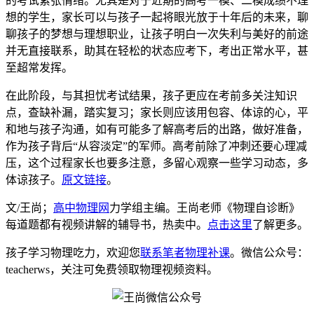
的考试紧张情绪。尤其是对于近期的高考一模、二模成绩不理
想的学生，家长可以与孩子一起将眼光放于十年后的未来，聊
聊孩子的梦想与理想职业，让孩子明白一次失利与美好的前途
并无直接联系，助其在轻松的状态应考下，考出正常水平，甚
至超常发挥。
在此阶段，与其担忧考试结果，孩子更应在考前多关注知识
点，查缺补漏，踏实复习；家长则应该用包容、体谅的心，平
和地与孩子沟通，如有可能多了解高考后的出路，做好准备，
作为孩子背后“从容淡定”的军师。高考前除了冲刺还要心理减
压，这个过程家长也要多注意，多留心观察一些学习动态，多
体谅孩子。
原文链接
。
文/王尚；
高中物理网
力学组主编。王尚老师《物理自诊断》
每道题都有视频讲解的辅导书，热卖中。
点击这里
了解更多。
孩子学习物理吃力，欢迎您
联系笔者物理补课
。微信公众号：
teacherws，关注可免费领取物理视频资料。