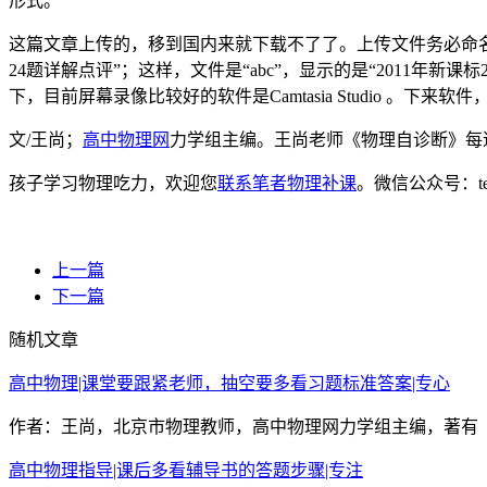
形式。
这篇文章上传的，移到国内来就下载不了了。上传文件务必命名为字母。w
24题详解点评”；这样，文件是“abc”，显示的是“2011
下，目前屏幕录像比较好的软件是Camtasia Studio 。下
文/王尚；
高中物理网
力学组主编。王尚老师《物理自诊断》每
孩子学习物理吃力，欢迎您
联系笔者物理补课
。微信公众号：t
上一篇
下一篇
随机文章
高中物理|课堂要跟紧老师，抽空要多看习题标准答案|专心
作者：王尚，北京市物理教师，高中物理网力学组主编，著有《
高中物理指导|课后多看辅导书的答题步骤|专注