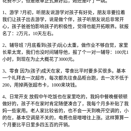
花费不少，但是账单正式算好后，她还是吓了一跳。
1、游学 7月初，听朋友说游学对孩子有好处，朋友非要拉着
我们让孩子出去游学，说是做个伴，孩子听朋友说后非常开
心，孩子爸爸怕影响孩子的积极性，觉得也能开拓眼界。就报
名了：2万元，10天左右。
2、辅导班 7月底看到(孩子)玩心太重，做作业不够自觉，家里
长辈太宠，我们也没时间辅导他，报了个一对一辅导：100元1
小时，到现在为止大概花了3000元。
3、零食 因为(孩子)成天在家，零食比平时要多买很多。基本
一个礼拜去一次超市，每次都先往食品柜台跑，去一次不低于
200，用掉两张超市卡，1000来块钱。
4、日常开支 放假中午吃饭也在家里吃的，我妈中餐晚餐顿顿
做好的，孩子不在家时肯定随便凑合了，我每个月多补贴了我
妈一些家用。老人家比较省的，也不会一天到晚开空调的，小
的在，基本空调是不关的，电费也是噌噌往上涨。这样算算一
个月要比平日里多四五百的开销。