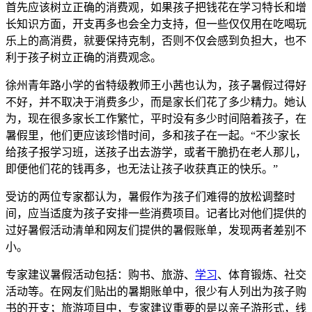
首先应该树立正确的消费观，如果孩子把钱花在学习特长和增
长知识方面，开支再多也会全力支持，但一些仅仅用在吃喝玩
乐上的高消费，就要保持克制，否则不仅会感到负担大，也不
利于孩子树立正确的消费观念。
徐州青年路小学的省特级教师王小茜也认为，孩子暑假过得好
不好，并不取决于消费多少，而是家长们花了多少精力。她认
为，现在很多家长工作繁忙，平时没有多少时间陪着孩子，在
暑假里，他们更应该珍惜时间，多和孩子在一起。“不少家长
给孩子报学习班，送孩子出去游学，或者干脆扔在老人那儿，
即便他们花的钱再多，也无法让孩子收获真正的快乐。”
受访的两位专家都认为，暑假作为孩子们难得的放松调整时
间，应当适度为孩子安排一些消费项目。记者比对他们提供的
过好暑假活动清单和网友们提供的暑假账单，发现两者差别不
小。
专家建议暑假活动包括：购书、旅游、
学习
、体育锻炼、社交
活动等。在网友们贴出的暑期账单中，很少有人列出为孩子购
书的开支；旅游项目中，专家建议重要的是以亲子游形式，线