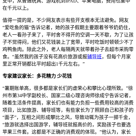
支中，从普通玩具、游戏机到IPAD、苹果电脑，费用也集中
在千元以上。
值得一提的是，不少网友表示有些开支根本无法避免。网友
“爱吃鱼的猫”告诉记者，她的孩子假期主要跟着爷爷奶奶住，
老人一看孙子来了，平时舍不得开的空调一天不歇，为了让孩
子不觉得闷，他们又花钱装上了宽带，平时吃饭时顿顿少不了
鸡鸭鱼肉。除此之外，老人每隔两天就带着孙子去超市采购零
食。“虽然我的孩子没有花高价旅游或报
辅导班
，但每个月家
里正常开销都比平时超出1千元左右。”
专家建议家长：多花精力 少花钱
“暑期账单高，很多都是家长们的虚荣心和攀比心理所致。”徐
州市第34中学副校长、国家二级心理咨询师徐成宁告诉记者，
随着生活条件提高，家长们也有能力负担一些费用较高的消费
项目，比如旅游、辅导班等，有些家长为了照顾自己和孩子的
“面子”，互相之间形成攀比之风，导致动辄为孩子一掷千金，
“旅游就选择出国游学，辅导班就报高价的，奖励孩子也要选
苹果三件套。这都是不正确的消费观的体现。”他认为，家长