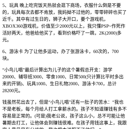
5、玩具 晚上吃完饭天热就会逛下商场，衣服什么倒是不要
的，玩具每次去都不肯放，我妈拗不过他的，零零碎碎也买了
近千。其中有过生日的，狮子大开口，要个游戏机，
XBOX360游戏机，价值至少2000元以上，我只懂PSP~作死作
活好两天，他爸给他买了，看到价格吓了一跳，2K(2000)多
元。
6、游泳卡 为了让他多运动，办了张游泳卡，60次的，700
块。
“小鸟儿唱”最后计算出为儿子的这个暑假总开支：游学
20000、辅导班3000、零食1000、日常500(只计算比平时多出
来的开销)、玩具1000、生日礼物2000、游泳卡700，总计
28200元。
钱虽然花出去了，但是“小鸟儿唱”还有一肚子的苦水：“我也
不是老板，每个月给人打工拿薪水的。孩子不知道赚钱有多不
容易是正常的。(可是)我老公说，孩子这么小，总不可能让他
暑期去打工，让他体会到赚钱很难。在孩子用钱这事上，我跟