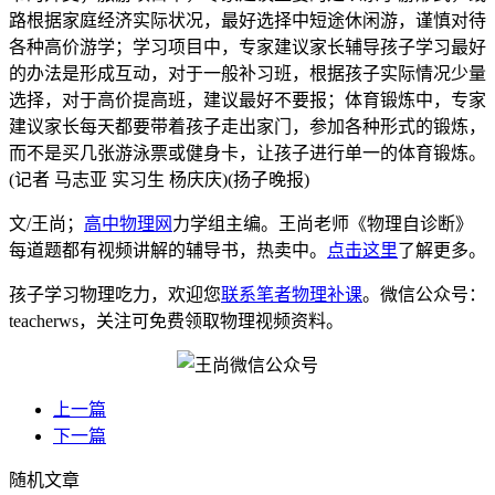
路根据家庭经济实际状况，最好选择中短途休闲游，谨慎对待
各种高价游学；学习项目中，专家建议家长辅导孩子学习最好
的办法是形成互动，对于一般补习班，根据孩子实际情况少量
选择，对于高价提高班，建议最好不要报；体育锻炼中，专家
建议家长每天都要带着孩子走出家门，参加各种形式的锻炼，
而不是买几张游泳票或健身卡，让孩子进行单一的体育锻炼。
(记者 马志亚 实习生 杨庆庆)(扬子晚报)
文/王尚；
高中物理网
力学组主编。王尚老师《物理自诊断》
每道题都有视频讲解的辅导书，热卖中。
点击这里
了解更多。
孩子学习物理吃力，欢迎您
联系笔者物理补课
。微信公众号：
teacherws，关注可免费领取物理视频资料。
上一篇
下一篇
随机文章