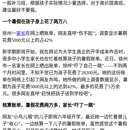
一般补习班，根据孩子实际情况少量选择，对于高价提高班，
建议最好不要报。
一个暑假在孩子身上花了两万八
徐州一
家长
在网上晒账单，网友直呼“伤不起”；调查显示暑期
花费5000元以上的占42%
新学期即将开始，就在舆论为大学生高企的开学成本咋舌时，
很多中小学生家长也在忙着核算孩子的暑假账单。近日，徐州
市一名家长在网上晒出账单，惊呼“吓了自己一跳”——不到两
个月时间里，不知不觉已为孩子花费了28200元。她的这份账
单在网络上引起了网友共鸣，她所做的网上调查数据显示，暑
期为孩子花费5000元以上的达到42%，最多的花费了5万余
元。很多网友直呼“赶快把孩子送到学校吧”。
核算账单，暑假花费两万多，家长“吓了一跳”
网友“小鸟儿唱”的儿子即将六年级开学，最近她一边忙着替儿
子“收心”，一边核算一下儿子的暑假账单，虽然感觉这个暑假