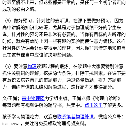
时甚至解不出来，但这些都是正常的，是任何一个初学者走向
成功的必由之路。
（5）做好预习，针对性的去听课。在课下要做好预习，因为
高中讲解的知识比较深，尤其是对于物理成绩不好的学生来
说，针对性的预习还是非常有必要的。当你有目标的去听课的
时候，就会有效防止因一些有趣的实验而使注意力偏移。这样
针对性的听课会让你变得更加理智，因为你非常清楚地知道自
己在这节课当中应该解决哪些问题。
（5）要注意
物理
读题过程的锻炼。在读题中大家要特别注意
抓住关键词的理解，挖掘隐含条件，排除干扰因素。在课下要
有意识去培养自己的审题能力，通过适量做题，提升答题能
力，训练严谨的思维和解题过程，这样高考才能得高分。
文/王尚；
高中物理网
力学组主编。王尚老师《物理自诊断》
每道题都有视频讲解的辅导书，热卖中。
点击这里
了解更多。
孩子学习物理吃力，欢迎您
联系笔者物理补课
。微信公众号：
teacherws，关注可免费领取物理视频资料。