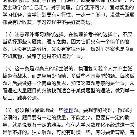
太依赖他人。我们学任何一门课程，既要靠老师“扶着走”，也
要主动学会“自己走”。对于物理，自学更不可少。面对繁重的
学习任务，自学计划要有可行性，一步一个脚印，没做一道题
都要有所收获，学习过程中不要好高骛远。
（5）注意课外练习题的选择。在物理参考书的选择上，不应
当选择那些习题集、题库之类，因为它们只有一个简单的答
案，既没有思路分析，又没有定律运用，做对了答案也是食而
不知其物，做错了更是不知道为什么。
（5）这一条是对高三的学生说的。物理复习我个人并不主张
搞题海战术，而是应当少而精，多做些不同类型的题。每次做
题之后要做好一个简单的反思，知道这道题考察的是什么，从
而通过大量题目的归纳找到适合于某类题型的通法，做到举一
反三，触类旁通。
（5）必须保质保量地做一些
物理
题。要想学好物理，做题时
必须的，题目要有一定的数量，不能太少，更要有一定的质
量，就是说要有一定的难度。任何人学习数理化不经过这一关
是学不好的。独立解题，可能有时慢一些，有时要走弯路，有