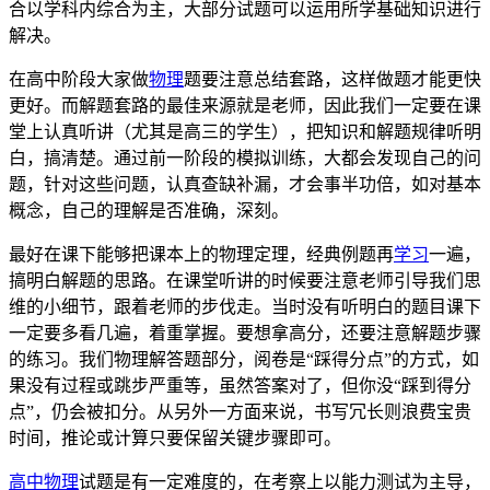
合以学科内综合为主，大部分试题可以运用所学基础知识进行
解决。
在高中阶段大家做
物理
题要注意总结套路，这样做题才能更快
更好。而解题套路的最佳来源就是老师，因此我们一定要在课
堂上认真听讲（尤其是高三的学生），把知识和解题规律听明
白，搞清楚。通过前一阶段的模拟训练，大都会发现自己的问
题，针对这些问题，认真查缺补漏，才会事半功倍，如对基本
概念，自己的理解是否准确，深刻。
最好在课下能够把课本上的物理定理，经典例题再
学习
一遍，
搞明白解题的思路。在课堂听讲的时候要注意老师引导我们思
维的小细节，跟着老师的步伐走。当时没有听明白的题目课下
一定要多看几遍，着重掌握。要想拿高分，还要注意解题步骤
的练习。我们物理
解答题部分，阅卷是“踩得分点”的方式，如
果没有过程或跳步严重等，虽然答案对了，但你没“踩到得分
点”，仍会被扣分。从另外一方面来说，书写冗长则浪费宝贵
时间，推论或计算只要保留关键步骤即可。
高中物理
试题是有一定难度的，在考察上以能力测试为主导，