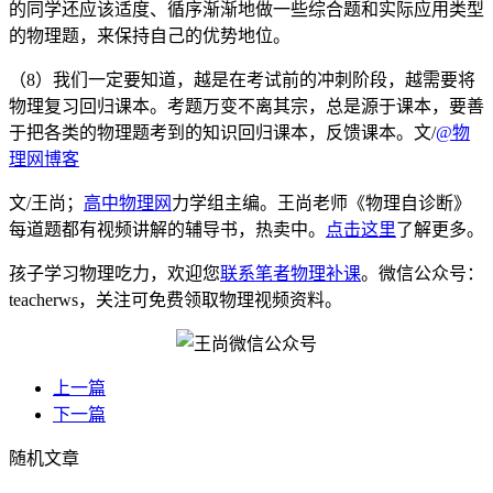
的同学还应该适度、循序渐渐地做一些综合题和实际应用类型
的物理题，来保持自己的优势地位。
（8）我们一定要知道，越是在考试前的冲刺阶段，越需要将
物理复习回归课本。考题万变不离其宗，总是源于课本，要善
于把各类的物理题考到的知识回归课本，反馈课本。文/
@物
理网博客
文/王尚；
高中物理网
力学组主编。王尚老师《物理自诊断》
每道题都有视频讲解的辅导书，热卖中。
点击这里
了解更多。
孩子学习物理吃力，欢迎您
联系笔者物理补课
。微信公众号：
teacherws，关注可免费领取物理视频资料。
上一篇
下一篇
随机文章