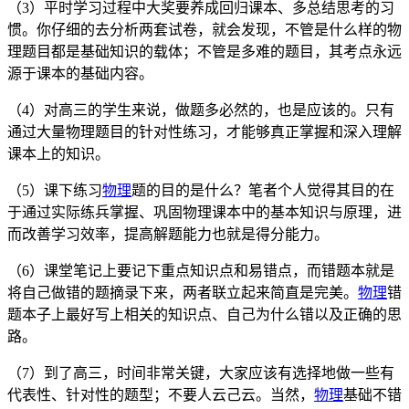
（3）平时学习过程中大奖要养成回归课本、多总结思考的习
惯。你仔细的去分析两套试卷，就会发现，不管是什么样的物
理题目都是基础知识的载体；不管是多难的题目，其考点永远
源于课本的基础内容。
（4）对高三的学生来说，做题多必然的，也是应该的。只有
通过大量物理题目的针对性练习，才能够真正掌握和深入理解
课本上的知识。
（5）课下练习
物理
题的目的是什么？笔者个人觉得其目的在
于通过实际练兵掌握、巩固物理课本中的基本知识与原理，进
而改善学习效率，提高解题能力也就是得分能力。
（6）课堂笔记上要记下重点知识点和易错点，而错题本就是
将自己做错的题摘录下来，两者联立起来简直是完美。
物理
错
题本子上最好写上相关的知识点、自己为什么错以及正确的思
路。
（7）到了高三，时间非常关键，大家应该有选择地做一些有
代表性、针对性的题型；不要人云己云。当然，
物理
基础不错