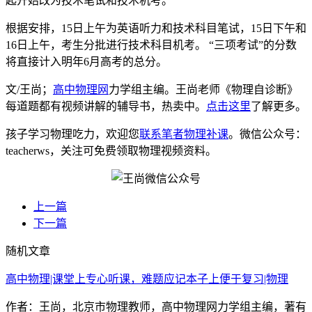
起开始改为技术笔试和技术机考。
根据安排，15日上午为英语听力和技术科目笔试，15日下午和
16日上午，考生分批进行技术科目机考。 “三项考试”的分数
将直接计入明年6月高考的总分。
文/王尚；
高中物理网
力学组主编。王尚老师《物理自诊断》
每道题都有视频讲解的辅导书，热卖中。
点击这里
了解更多。
孩子学习物理吃力，欢迎您
联系笔者物理补课
。微信公众号：
teacherws，关注可免费领取物理视频资料。
上一篇
下一篇
随机文章
高中物理|课堂上专心听课，难题应记本子上便于复习|物理
作者：王尚，北京市物理教师，高中物理网力学组主编，著有