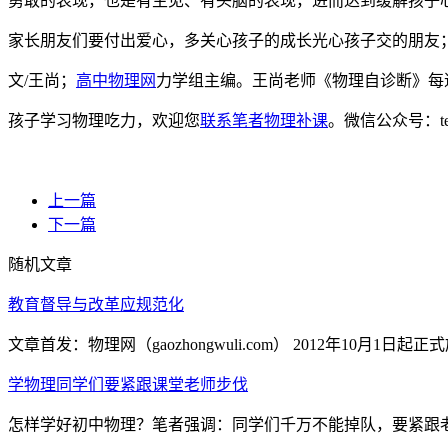
勇敢的表现，也是有主见、有头脑的表现，进而达到缓解孩子
家长朋友们要付出爱心，多关心孩子的成长光心孩子交的朋友
文/王尚；
高中物理网
力学组主编。王尚老师《物理自诊断》每
孩子学习物理吃力，欢迎您
联系笔者物理补课
。微信公众号：t
上一篇
下一篇
随机文章
教育督导与改革应规范化
文章首发：物理网（gaozhongwuli.com） 2012年10
学物理同学们要紧跟课堂老师步伐
怎样学好初中物理？笔者强调：同学们千万不能掉队，要紧跟老