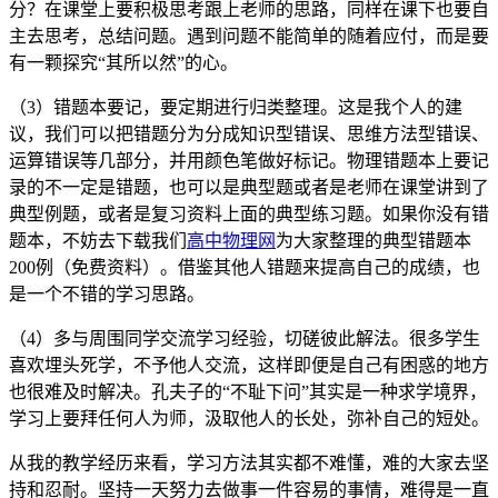
分？在课堂上要积极思考跟上老师的思路，同样在课下也要自
主去思考，总结问题。遇到问题不能简单的随着应付，而是要
有一颗探究“其所以然”的心。
（3）错题本要记，要定期进行归类整理。这是我个人的建
议，我们可以把错题分为分成知识型错误、思维方法型错误、
运算错误等几部分，并用颜色笔做好标记。物理错题本上要记
录的不一定是错题，也可以是典型题或者是老师在课堂讲到了
典型例题，或者是复习资料上面的典型练习题。如果你没有错
题本，不妨去下载我们
高中物理网
为大家整理的典型错题本
200例（免费资料）。借鉴其他人错题来提高自己的成绩，也
是一个不错的学习思路。
（4）多与周围同学交流学习经验，切磋彼此解法。很多学生
喜欢埋头死学，不予他人交流，这样即便是自己有困惑的地方
也很难及时解决。孔夫子的“不耻下问”其实是一种求学境界，
学习上要拜任何人为师，汲取他人的长处，弥补自己的短处。
从我的教学经历来看，学习方法其实都不难懂，难的大家去坚
持和忍耐。坚持一天努力去做事一件容易的事情，难得是一直