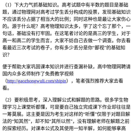
（1）下大力气抓基础知识。高考试题中有半数的题目是基础
题，通过物理网对高考过学生丢分构成的投票，发现基础知识
不应该丢分占据了相当大的比例；同时这种也是最让大家伤心
的。源于什么呢？高考物理知识太多，学了这个忘了那个，一
句话，基础没有打牢固。在这笔者讨论的是高三的学生，对于
高一和高二的学生而言，大家不妨自己去做一个调查。你去看
看最近三次考试的卷子，你有多少丢分是你“鄙视”的基础知
识？
便于帮助大家巩固课本知识并进行查漏补缺，高中物理网聘请
国内众多名师制作了免费教学视频
（
http://gaozhongwuli.com/shipin
），笔者强烈推荐大家去看
看。
（2）要积极思考，深入理解公式和解题的思路。很多学生物
理学习上课堂听都懂，可是要自己独立完成课下作业却往往是
一筹莫展。这主要是因为考生对这样的“听懂”仅限于对题目解
法的“知其然”，却不知“其所以然”，没有理解老师在解题之前
的探索经历。对课本公式及其使用一知半解，如何能够拿高