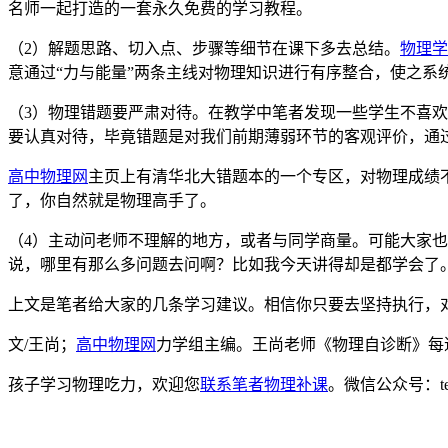
名师一起打造的一套永久免费的学习教程。
（2）解题思路、切入点、步骤等细节在课下多去总结。
物理学
意通过“力与能量”两条主线对物理知识进行有序整合，使之系
（3）物理错题要严肃对待。在教学中笔者发现一些学生不喜
要认真对待，毕竟错题是对我们前期薄弱环节的客观评价，通
高中物理网
主页上有清华北大错题本的一个专区，对物理成绩
了，你自然就是物理高手了。
（4）主动问老师不理解的地方，或者与同学商量。可能大家
说，哪里有那么多问题去问啊？比如我今天讲得却是都学会了
上文是笔者给大家的几条学习建议。相信你只要去坚持执行，
文/王尚；
高中物理网
力学组主编。王尚老师《物理自诊断》每
孩子学习物理吃力，欢迎您
联系笔者物理补课
。微信公众号：t