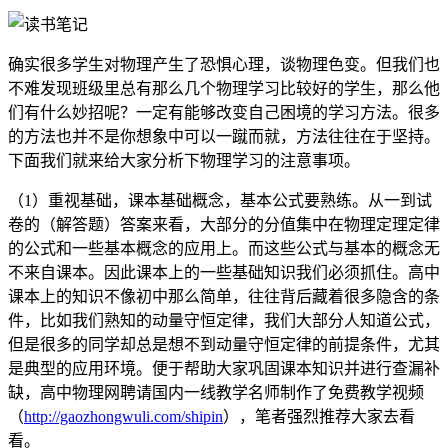
确实很多学生对物理产生了恐惧心理，谈物理色变。但我们也
不难发现班级里总有那么几个物理学习比较好的学生，那么他
们有什么妙招呢？一定有能够改变自己困境的学习方法。很多
的方法也并不是你想象中可以一蹴而就，方法往往在于坚持。
下面我们就来给大家分析下物理学习的注意事项。
（1）重视基础，课本基础概念，基本公式要熟练。从一到试
卷的（解答题）答案来看，大部分的分值集中在物理定理定律
的公式和一些基本概念的应用上。而这些公式与基本的概念无
不来自课本。因此课本上的一些基础知识我们必须抓住。高中
课本上的知识不像初中那么简单，往往背后藏着很多隐含的条
件，比如我们熟知的动量守恒定律，我们大部分人知道公式，
但是很多的同学却总是想不到动量守恒定律的前提条件，尤其
是典型的应用环境。便于帮助大家巩固课本知识并进行查漏补
缺，高中物理网聘请国内一线教学名师制作了免费教学视频
（
http://gaozhongwuli.com/shipin
），笔者强烈推荐大家去看
看。