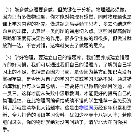
（2）能多做点题要多做，但关键在于分析。物理题必须做，
因为只有多做物理题，你才能对物理有感觉，同时物理题也是
课上学习内容的补充。做过题之后要勤于思考，多去总结这些
题目的规律，尤其是一类问题的通用切入点。这些对提高解题
思路和速度有决定性的作用。很多学生做的题很多，但做过就
放到一边，不管对错，这样就失去了做题的意义。
（3）学好物理，要建立自己的错题库。我们要养成建立错题
库的好习惯，我们可以通过我们自己的错题库，了解到自己学
习上的不足，包括是否因为马虎，是否因为某方面知识点没有
掌握牢靠，是否因为自己的学习方法或学习思路不对。通过错
题库我们也可以认真总结，一定要将自己做错的题目吃透，举
一反三，这样才能从失败中汲取教训，才能更好的提高自己的
物理成绩。在此物理网编辑给成绩不错的学生推荐一套免费资
料，那就是清华北大错题本。这是由
物理网
历经多年积累和更
新，全力打造的顶级学习资料，犹如少林寺十八铜人阵；若能
能闯过关，你的物理就绝对没有问题了，清华北大在向你招
手。