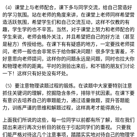
（4）课堂上与老师配合，课下多与同学交流，给自己营造好
的学习氛围。站在老师的角度来讲，在课堂上老师同样希望营
造活跃氛围，希望学生们和自己交流互动，这样不仅教的有
趣，学生学的也不辛苦。当然，对于课堂上努力和老师配合的
学生来说，老师会格外关注，并且希望把自己的好方法（甚至
是秘方）传授给他。在课下有有疑惑的地方，一定要找老师提
问，老师一般也会非常乐于给你解决问题！很多学生害羞，不
好意思向老师提问，这样你的问题永远是问题，同时也拉大你
和物理老师的距离。平时的测验出来后，和不错的朋友们讨论
一下！这样只有好处没有坏处。
（5）要注意物理读题过程的锻炼。在读题中大家要特别注意
抓住关键词的理解，挖掘隐含条件，排除干扰因素。在课下要
有意识去培养自己的审题能力，通过适量做题，提升答题能
力，训练严谨的思维和解题过程，这样高考才能得高分。
上面我们所说的这些，每一位同学以前都有所了解，现在我们
提出来进行再次分析目的就在于引起同学们的重视。 只要我
们能严格对待这几个注意事项，踏踏实实地对待自己的物理学