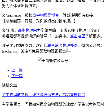
出，每天要求自己比他人多做一道题，多想一道题，早晚你的
努力会体现出价值来。
文/teacherxu，投稿
高中物理网博客
，转载注明所有链接。
【恶意剽窃、转载，咒你爹娘出门被车撞。】
文/王尚；
高中物理网
力学组主编。王尚老师《物理自诊断》
每道题都有视频讲解的辅导书，热卖中。
点击这里
了解更多。
孩子学习物理吃力，欢迎您
联系笔者物理补课
。微信公众号：
teacherws，关注可免费领取物理视频资料。
上一篇
下一篇
随机文章
初中物理教学谈：课下多归纳方法，提高答题速度
有学生留言，问我如何提高做物理题的速度？学生说考物理时