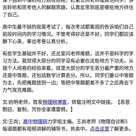
课下遇到不懂的地方别往后拖，赶紧去问老师或其他同学，多
去聆听和思考他人的解题思路，认真反思到底是哪些地方绊住
了自己。
高中生最不缺的就是考试了，每次考试都客观的告诉咱们自己
前段时间内的学习情况。不管考得好还是不好，同学们都应该
静下心来，拿出考卷认真分析。
有些学生基础并不好，还总爱问老师难题，这并不是科学的学
习方法。我觉得大部分的同学没有必要在这些地方下功夫。从
我个人阅卷的经验来看，班里大部分的学生丢分最严重的地方
还是中等题，还包括数学计算丢分。所以，同学们要以中等题
为主，先把难题放到一边；等把中等题都差不多了之后再去下
力气攻克难题。
文/启明老师，首发
物理网博客
，转载注明文中链接。【恶意
剽窃、复制，咒你全家遭雷劈。】
文/王尚；
高中物理网
力学组主编。王尚老师《物理自诊断》
每道题都有视频讲解的辅导书，热卖中。
点击这里
了解更多。